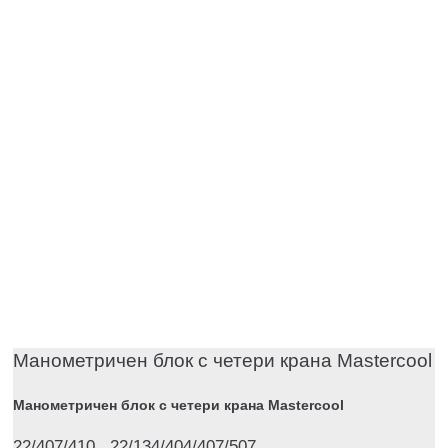
Mанометричен блок с четери крана Mastercool
Mанометричен блок с четери крана Mastercool
22/407/410 , 22/134/404/407/507