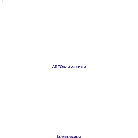
АВТОклиматици
Компресори